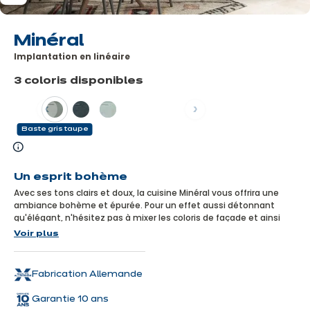
Minéral
Implantation en linéaire
3 coloris disponibles
Précédent
Suivant
Baste gris taupe
En
savoir
Un esprit bohème
plus
Avec ses tons clairs et doux, la cuisine Minéral vous offrira une
ambiance bohème et épurée. Pour un effet aussi détonnant
qu'élégant, n'hésitez pas à mixer les coloris de façade et ainsi
vous sentir définitivement chez vous.
Voir plus
Fabrication Allemande
Garantie 10 ans