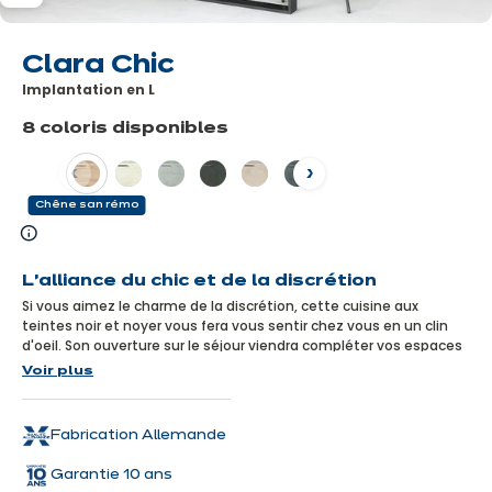
Clara Chic
Implantation en L
8 coloris disponibles
Précédent
Suivant
Chêne san rémo
En
savoir
L'alliance du chic et de la discrétion
plus
Si vous aimez le charme de la discrétion, cette cuisine aux
teintes noir et noyer vous fera vous sentir chez vous en un clin
d'oeil. Son ouverture sur le séjour viendra compléter vos espaces
de vie avec modernité et desgn.
Voir plus
Fabrication Allemande
Garantie 10 ans