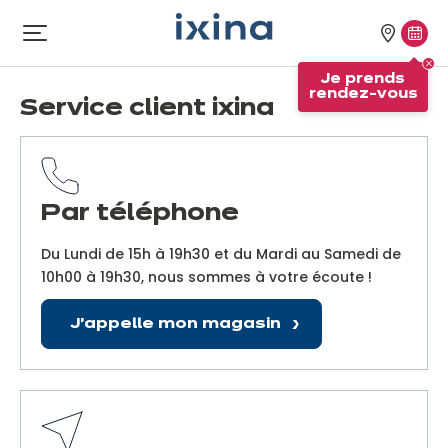
Aller à la navigation
Aller au contenu principal
Nos
Je
Ouvrir
le
magasi
pren
Je prends
menu
rend
rendez-vous
Service client ixina
vous
Par téléphone
Du Lundi de 15h à 19h30 et du Mardi au Samedi de
10h00 à 19h30, nous sommes à votre écoute !
J'appelle mon magasin