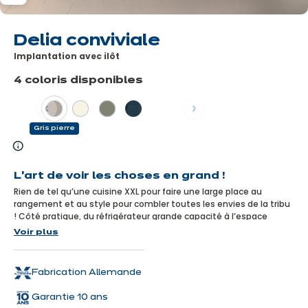
Delia conviviale
Implantation avec ilôt
4 coloris disponibles
Précédent
Suivant
Gris pierre
En
savoir
L’art de voir les choses en grand !
plus
Rien de tel qu’une cuisine XXL pour faire une large place au
rangement et au style pour combler toutes les envies de la tribu
! Côté pratique, du réfrigérateur grande capacité à l’espace
buanderie, tout est pensé pour que tout le monde s’y retrouve.
Voir plus
Côté déco, le coloris roseau et ses meubles moulurés amènent
ce qu’il faut de tendance et de fraîcheur à la cuisine, le tout
combiné à la chaleur du bois.
Fabrication Allemande
Garantie 10 ans