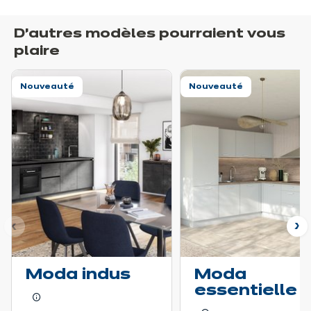
D’autres modèles pourraient vous
plaire
Nouveauté
Nouveauté
nt
Su
Moda indus
Moda
essentielle
En savoir plus - Afficher le détail du prix