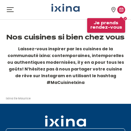
Aller à la navigation
Aller au contenu principal
Nos
Je
Ouvrir
le
magasi
pren
Je prends
menu
rend
rendez-vous
vous
Nos cuisines si bien chez vous
Laissez-vous inspirer par les cuisines de la
communauté ixina: contemporaines, intemporelles
ou authentiques modernisées, il y en a pour tous les
goûts! N’hésitez pas à nous partager votre cuisine
de rêve sur Instagram en utilisant le hashtag
#MaCuisineIxina
Vous
Ixina Ile Maurice
êtes
ici: