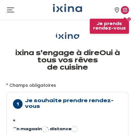
Aller à la navigation
Aller au contenu principal
Nos
Je
Ouvrir
le
magasi
pren
Je prends
menu
rend
rendez-vous
vous
ixina s’engage à dire
Oui à
tous vos rêves
de cuisine
*
Champs obligatoires
Je souhaite prendre rendez-
vous
*
En magasin
A distance